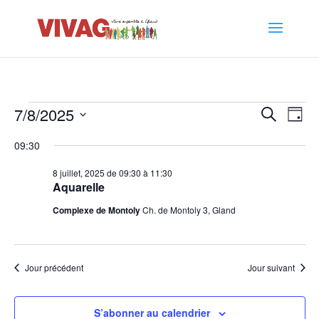
Évènements
Recher
Nav
7/8/2025
Recherche
Jour
de
et
for
Sélectionnez
vu
naviga
09:30
8
une
Év
de
date.
juillet,
8 juillet, 2025 de 09:30
à
11:30
vues
Aquarelle
2025
Évène
Complexe de Montoly
Ch. de Montoly 3, Gland
Jour précédent
Jour suivant
S’abonner au calendrier