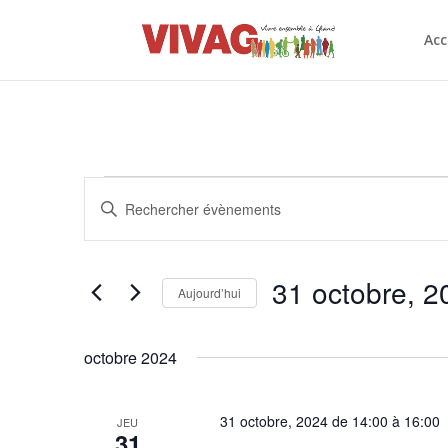
Acc
Évènements
Recherche
Saisir
et
mot-
navigation
clé.
de
Rechercher
31 octobre, 2
vues
Évènements
Aujourd’hui
Évènements
par
Sélectionnez
mot-
une
octobre 2024
clé.
date.
31 octobre, 2024 de 14:00
à
16:00
JEU
31