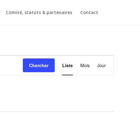
Comité, statuts & partenaires
Contact
Navigation
de
Chercher
Liste
Mois
Jour
vues
Évènement