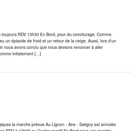
toujours RDV 13h30 En Bord, pour du covoiturage. Comme
 un épisode de froid et un retour de la neige. Aussi, lors d'un
tin nous avons conclu que nous devions renoncer à aller
comme initialement […]
iques la marche prévue Au Lignon - Aire - Satigny est annulée.
ns RDV à 13h30 au Centre sportif En Bord pour une marche