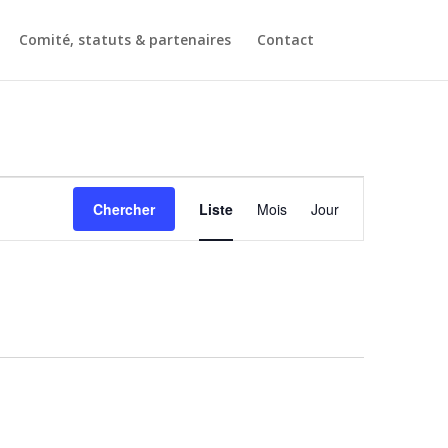
Comité, statuts & partenaires
Contact
Navigation
de
Chercher
Liste
Mois
Jour
vues
Évènement