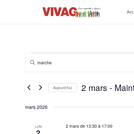
Acc
Évènements
Recherche
Saisir
et
mot-
navigation
clé.
de
Rechercher
2 mars
 - 
Main
vues
Évènements
Aujourd’hui
Évènements
par
Sélectionnez
mot-
une
mars 2026
clé.
date.
2 mars de 13:30
à
17:00
LUN
2