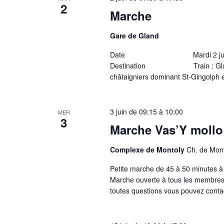
2
Marche
Gare de Gland
Date Mardi 2 juin, Rosine, 
Destination Train : Gland – B
châtaigniers dominant St-Gingolph e
3 juin de 09:15
à
10:00
MER
3
Marche Vas’Y mollo
Complexe de Montoly
Ch. de Mont
Petite marche de 45 à 50 minutes à
Marche ouverte à tous les membres 
toutes questions vous pouvez con